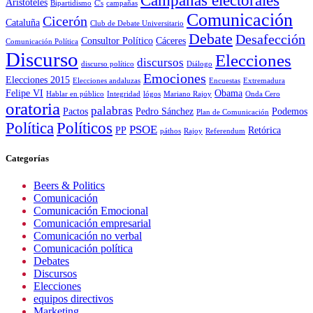
Aristóteles
Bipartidismo
C's
campañas
Comunicación
Cicerón
Cataluña
Club de Debate Universitario
Debate
Desafección
Consultor Político
Cáceres
Comunicación Política
Discurso
Elecciones
discursos
discurso político
Diálogo
Emociones
Elecciones 2015
Elecciones andaluzas
Encuestas
Extremadura
Felipe VI
Obama
Hablar en público
Integridad
lógos
Mariano Rajoy
Onda Cero
oratoria
palabras
Pactos
Pedro Sánchez
Podemos
Plan de Comunicación
Política
Políticos
PSOE
PP
Retórica
páthos
Rajoy
Referendum
Categorías
Beers & Politics
Comunicación
Comunicación Emocional
Comunicación empresarial
Comunicación no verbal
Comunicación política
Debates
Discursos
Elecciones
equipos directivos
Marketing