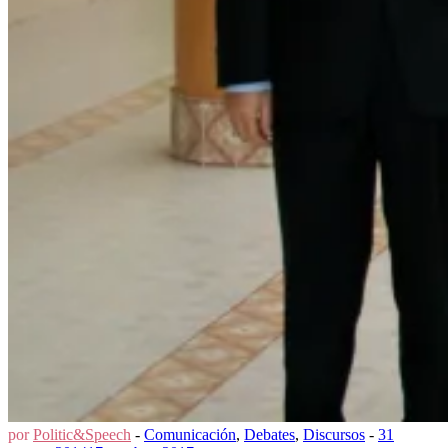
por
Politic&Speech
-
Comunicación
,
Debates
,
Discursos
-
31