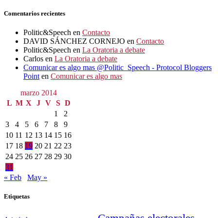
Comentarios recientes
Politic&Speech
en
Contacto
DAVID SÁNCHEZ CORNEJO
en
Contacto
Politic&Speech
en
La Oratoria a debate
Carlos
en
La Oratoria a debate
Comunicar es algo mas @Politic_Speech - Protocol Bloggers
Point
en
Comunicar es algo mas
marzo 2014
L
M
X
J
V
S
D
1
2
3
4
5
6
7
8
9
10
11
12
13
14
15
16
17
18
19
20
21
22
23
24
25
26
27
28
29
30
31
« Feb
May »
Etiquetas
Campañas electorales