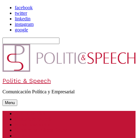
facebook
twitter
linkedin
instagram
google
Politic & Speech
Comunicación Política y Empresarial
Menu
Acerca de P&S
Guadalupe Morcillo
Nuestros servicios
Consultoría Política Online
Contacto