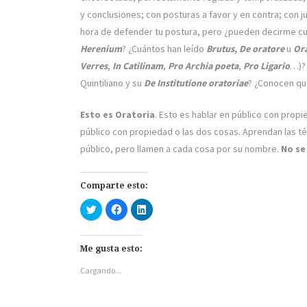
y conclusiones; con posturas a favor y en contra; con j
hora de defender tu postura, pero ¿pueden decirme cu
Herenium
? ¿Cuántos han leído
Brutus
,
De oratore
u
Or
Verres
,
In Catilinam
,
Pro Archia poeta
,
Pro Ligario
…)? 
Quintiliano y su
De Institutione oratoriae
? ¿Conocen qu
Esto es Oratoria
. Esto es hablar en público con propi
público con propiedad o las dos cosas. Aprendan las té
público, pero llamen a cada cosa por su nombre.
No se
Comparte esto:
H
H
H
a
a
a
z
z
z
c
c
c
l
l
l
i
i
i
Me gusta esto:
c
c
c
p
p
p
Cargando...
a
a
a
r
r
r
a
a
a
c
c
c
o
o
o