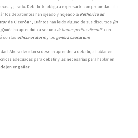
ueces y jurado. Debatir te obliga a expresarte con propiedad a la
ántos debatientes han ojeado y hojeado la
Rethorica ad
ator
de Cicerón
? ¿Cuántos han leído alguno de sus discursos
(
In
¿Quién ha aprendido a ser un «
vir bonus peritus
dicendi
“ con
é son los
officia oratoris
y los
genera causarum
?
edad. Ahora decidan si desean aprender a debatir, a hablar en
cnicas adecuadas para debatir y las necesarias para hablar en
 dejen engañar
.