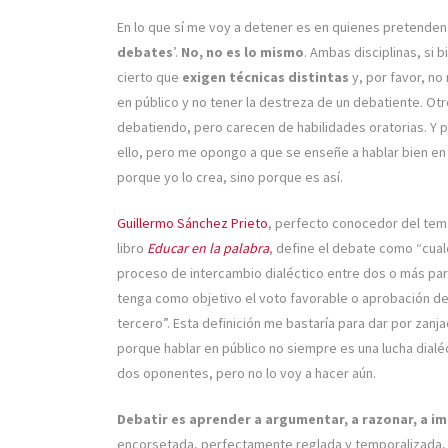
En lo que sí me voy a detener es en quienes pretende
debates
’.
No, no es lo mismo
. Ambas disciplinas, si
cierto que
exigen técnicas distintas
y, por favor, n
en público y no tener la destreza de un debatiente. O
debatiendo, pero carecen de habilidades oratorias. Y p
ello, pero me opongo a que se enseñe a hablar bien en
porque yo lo crea, sino porque es así.
Guillermo Sánchez Prieto
, perfecto conocedor del tem
libro
Educar en la palabra
, define el debate como “cual
proceso de intercambio dialéctico entre dos o más pa
tenga como objetivo el voto favorable o aprobación de
tercero”. Esta definición me bastaría para dar por zanj
porque hablar en público no siempre es una lucha dialé
dos oponentes, pero no lo voy a hacer aún.
Debatir es aprender a argumentar, a razonar, a i
encorsetada, perfectamente reglada y temporalizada, 