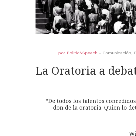
por
Politic&Speech
-
Comunicación
,
La Oratoria a deba
“De todos los talentos concedido
don de la oratoria. Quien lo d
Wi