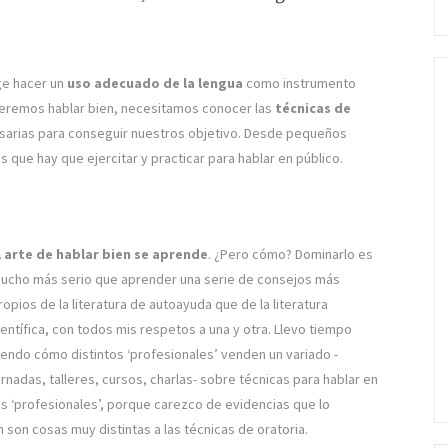
ge hacer un
uso adecuado de la lengua
como instrumento
queremos hablar bien, necesitamos conocer las
técnicas de
arias para conseguir nuestros objetivo. Desde pequeños
que hay que ejercitar y practicar para hablar en público.
l arte de hablar bien se aprende
. ¿Pero cómo? Dominarlo es
ucho más serio que aprender una serie de consejos más
ropios de la literatura de autoayuda que de la literatura
ientífica, con todos mis respetos a una y otra. Llevo tiempo
iendo cómo distintos ‘profesionales’ venden un variado -
ornadas, talleres, cursos, charlas- sobre técnicas para hablar en
sos ‘profesionales’, porque carezco de evidencias que lo
on cosas muy distintas a las técnicas de oratoria.