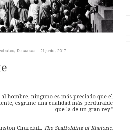
Bu
Debates
,
Discursos
-
21 junio, 2017
te
s al hombre, ninguno es más preciado que el
etente, esgrime una cualidad más perdurable
que la de un gran rey.”
nston Churchill,
The Scaffolding of Rhetoric
.