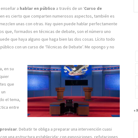
n enseñar a
hablar en público
a través de un ‘
Curso de
 bien es cierto que comparten numerosos aspectos, también es
o mezclen unas con otras. Hay quien puede hablar perfectamente
tros que, formados en técnicas de debate, son el número uno
uede que haya alguno que haga bien las dos cosas. Lícito todo
 público con un curso de ‘Técnicas de Debate’. Me opongo y no
a, en su
quier
rtes que
 un
ado el tema,
ctica entre
« 
mprovisar
. Debatir te obliga a preparar una intervención cuasi
con una estructura establecida; con exposiciones, refutaciones