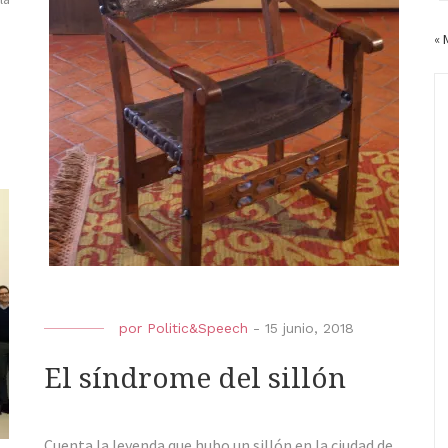
« 
por
Politic&Speech
-
15 junio, 2018
El síndrome del sillón
Cuenta la leyenda que hubo un sillón en la ciudad de