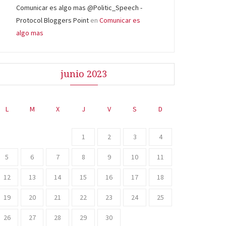
Comunicar es algo mas @Politic_Speech -
Protocol Bloggers Point
en
Comunicar es
algo mas
junio 2023
L
M
X
J
V
S
D
1
2
3
4
5
6
7
8
9
10
11
12
13
14
15
16
17
18
19
20
21
22
23
24
25
26
27
28
29
30