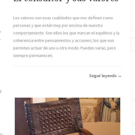
Los valores son esas cualidades que nos definen como
personas y que están muy por encima de nuestro
e
comportamiento. Son ellos los que marcan el equilibrio y la
e
coherencia entre pensamientos y acciones; los que nos
permiten actuar de uno u otro modo. Pueden variar, pero
siempre permanecen.
«El
Seguir leyendo
→
consultor
y
y
sus
valores»
la