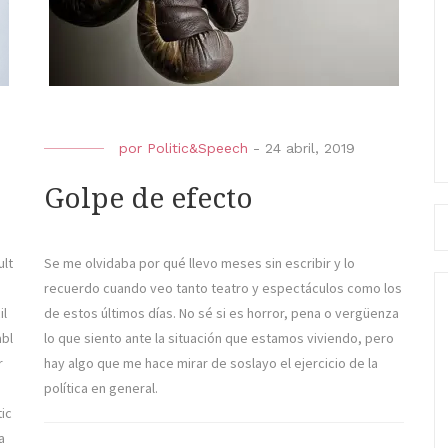
por
Politic&Speech
-
24 abril, 2019
Golpe de efecto
Bu
ult
Se me olvidaba por qué llevo meses sin escribir y lo
recuerdo cuando veo tanto teatro y espectáculos como los
il
de estos últimos días. No sé si es horror, pena o vergüenza
abl
lo que siento ante la situación que estamos viviendo, pero
r
hay algo que me hace mirar de soslayo el ejercicio de la
política en general.
tic
a