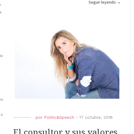
«Golpe
Seguir leyendo
→
e
de
a
efecto»
de
en
 a
por
Politic&Speech
-
17 octubre, 2018
El consultor y sus valores