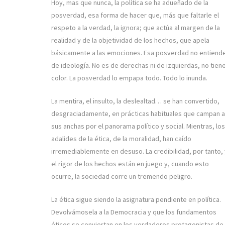
Hoy, mas que nunca, la política se ha adueñado de la
posverdad, esa forma de hacer que, más que faltarle el
respeto a la verdad, la ignora; que actúa al margen de la
realidad y de la objetividad de los hechos, que apela
básicamente a las emociones. Esa posverdad no entiend
de ideología. No es de derechas ni de izquierdas, no tien
color. La posverdad lo empapa todo. Todo lo inunda.
La mentira, el insulto, la deslealtad… se han convertido,
desgraciadamente, en prácticas habituales que campan a
sus anchas por el panorama político y social. Mientras, los
adalides de la ética, de la moralidad, han caído
irremediablemente en desuso. La credibilidad, por tanto, 
el rigor de los hechos están en juego y, cuando esto
ocurre, la sociedad corre un tremendo peligro.
La ética sigue siendo la asignatura pendiente en política.
Devolvámosela a la Democracia y que los fundamentos
éticos se conviertan en los verdaderos protagonistas de 