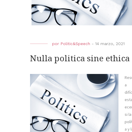
por
Politic&Speech
-
14 marzo, 2021
Nulla politica sine ethica
Res
a
difíc
est
ece
si la
polí
a y l