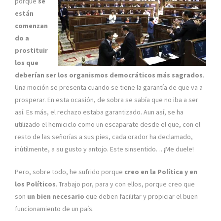
porque
se
están
comenzan
do a
prostituir
los que
deberían ser los organismos democráticos más sagrados
.
Una moción se presenta cuando se tiene la garantía de que va a
prosperar. En esta ocasión, de sobra se sabía que no iba a ser
así. Es más, el rechazo estaba garantizado. Aun así, se ha
utilizado el hemiciclo como un escaparate desde el que, con el
resto de las señorías a sus pies, cada orador ha declamado,
inútilmente, a su gusto y antojo. Este sinsentido… ¡Me duele!
Pero, sobre todo, he sufrido porque
creo en la Política y en
los Políticos
. Trabajo por, para y con ellos, porque creo que
son
un bien necesario
que deben facilitar y propiciar el buen
funcionamiento de un país.