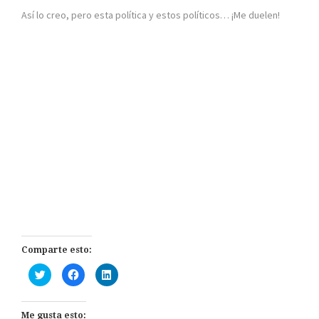
Así lo creo, pero esta política y estos políticos… ¡Me duelen!
Comparte esto:
H
H
H
a
a
a
z
z
z
c
c
c
l
l
l
i
i
i
Me gusta esto: